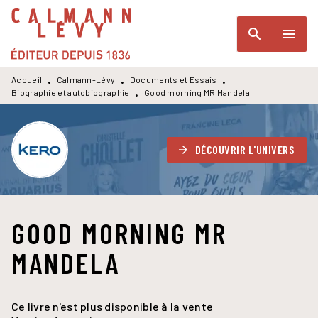
MENU
RECHERCHE
CONTENU
search
menu
PIED DE PAGE
Accueil
Calmann-Lévy
Documents et Essais
•
•
•
Biographie et autobiographie
Good morning MR Mandela
•
DÉCOUVRIR L'UNIVERS
arrow_forward
GOOD MORNING MR
MANDELA
Ce livre n'est plus disponible à la vente