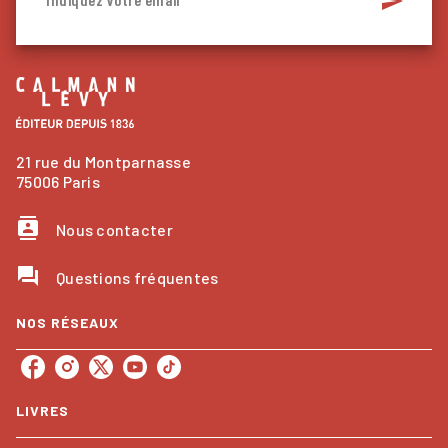
send
21 rue du Montparnasse
75006 Paris
contacts
Nous contacter
question_answer
Questions fréquentes
NOS RÉSEAUX
LIVRES