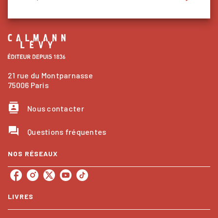
21 rue du Montparnasse
75006 Paris
contacts
Nous contacter
question_answer
Questions fréquentes
NOS RÉSEAUX
LIVRES