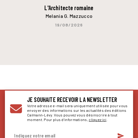
L'Architecte romaine
Melania G. Mazzucco
19/08/2026
JE SOUHAITE RECEVOIR LA NEWSLETTER
Votre adresse e-mail sera uniquement utilisée pour vous
envoyer des informations sur les actualités des éditions
Calmann-Lévy. Vous pouvez vous désinscrire à tout
moment. Pour plus d’informations,
cliquez ici
.
send
Indiquez votre email