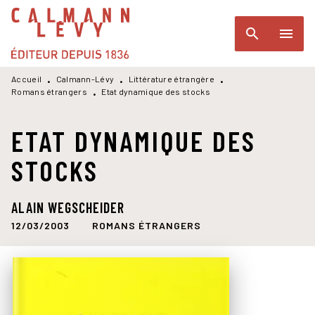
MENU
RECHERCHE
CONTENU
search
menu
PIED DE PAGE
Accueil
Calmann-Lévy
Littérature étrangère
•
•
•
Romans étrangers
Etat dynamique des stocks
•
ETAT DYNAMIQUE DES
STOCKS
ALAIN WEGSCHEIDER
12/03/2003
ROMANS ÉTRANGERS