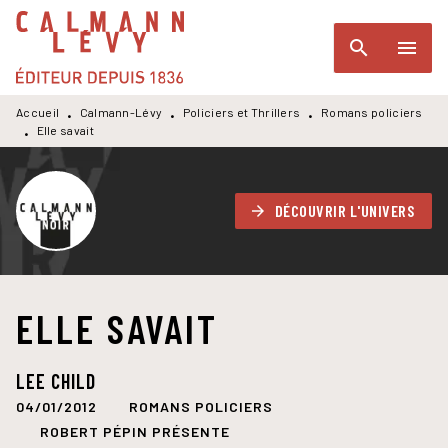
MENU
RECHERCHE
CONTENU
search
menu
PIED DE PAGE
Accueil
Calmann-Lévy
Policiers et Thrillers
Romans policiers
•
•
•
Elle savait
•
DÉCOUVRIR L'UNIVERS
arrow_forward
ELLE SAVAIT
LEE CHILD
04/01/2012
ROMANS POLICIERS
ROBERT PÉPIN PRÉSENTE