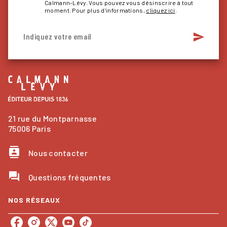
Calmann-Lévy. Vous pouvez vous désinscrire à tout
moment. Pour plus d’informations,
cliquez ici
.
send
Indiquez votre email
21 rue du Montparnasse
75006 Paris
contacts
Nous contacter
question_answer
Questions fréquentes
NOS RÉSEAUX