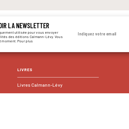
OIR LA NEWSLETTER
iquement utilisée pour vous envoyer
Indiquez votre email
alités des éditions Calmann-Lévy. Vous
ut moment. Pour plus
LIVRES
Livres Calmann-Lévy
Livres Kero
Les collections
PROFESSIONNELS