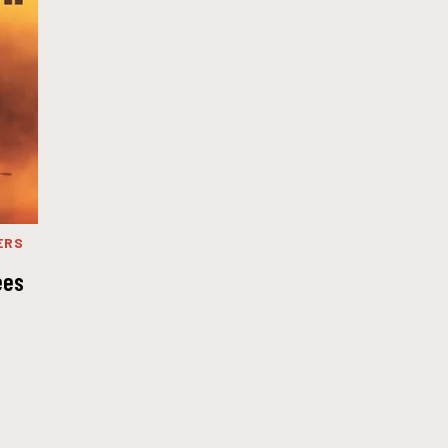
ERS
ées