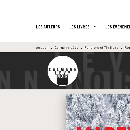
MENU
RECHERCHE
CONTENU
LES AUTEURS
LES LIVRES
LES ÉVÉNEME
arrow_drop_down
Accueil
Calmann-Lévy
Policiers et Thrillers
Ro
•
•
•