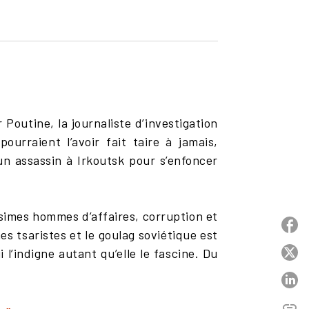
Poutine, la journaliste d’investigation
ourraient l’avoir fait taire à jamais,
 un assassin à Irkoutsk pour s’enfoncer
ssimes hommes d’affaires, corruption et
P
s tsaristes et le goulag soviétique est
l’indigne autant qu’elle le fascine. Du
P
P
link
C