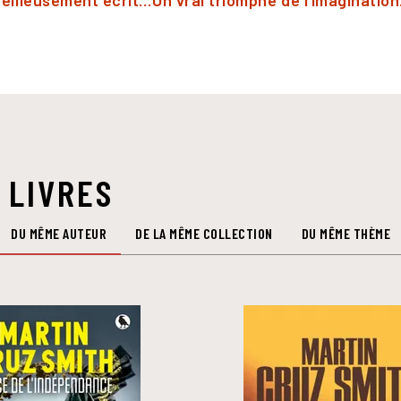
eilleusement écrit…Un vrai triomphe de l’imagination.
 LIVRES
DU MÊME AUTEUR
DE LA MÊME COLLECTION
DU MÊME THÈME