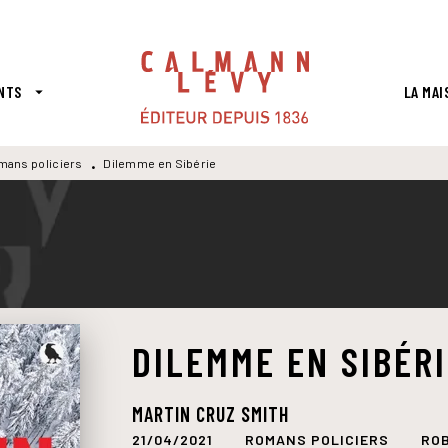
PIED DE PAGE
NTS
LA MAI
arrow_drop_down
mans policiers
Dilemme en Sibérie
•
DILEMME EN SIBÉR
MARTIN CRUZ SMITH
21/04/2021
ROMANS POLICIERS
RO