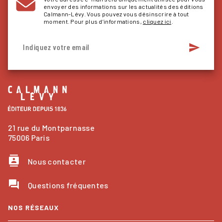
envoyer des informations sur les actualités des éditions
Calmann-Lévy. Vous pouvez vous désinscrire à tout
moment. Pour plus d’informations,
cliquez ici
.
send
Indiquez votre email
21 rue du Montparnasse
75006 Paris
contacts
Nous contacter
question_answer
Questions fréquentes
NOS RÉSEAUX