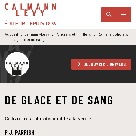
MENU
RECHERCHE
CONTENU
search
menu
PIED DE PAGE
Accueil
Calmann-Lévy
Policiers et Thrillers
Romans policiers
•
•
•
De glace et de sang
•
DÉCOUVRIR L'UNIVERS
arrow_forward
DE GLACE ET DE SANG
Ce livre n'est plus disponible à la vente
P.J. PARRISH