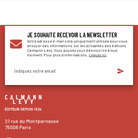
JE SOUHAITE RECEVOIR LA NEWSLETTER
Votre adresse e-mail sera uniquement utilisée pour vous
envoyer des informations sur les actualités des éditions
Calmann-Lévy. Vous pouvez vous désinscrire à tout
moment. Pour plus d’informations,
cliquez ici
.
send
Indiquez votre email
21 rue du Montparnasse
75006 Paris