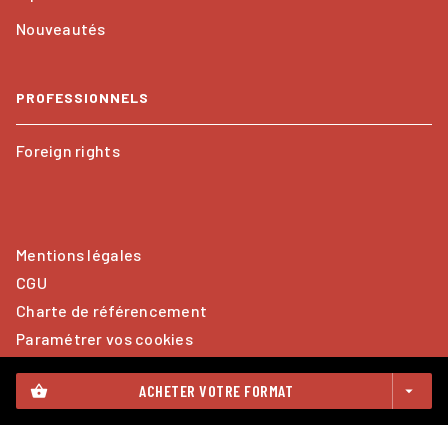
Nouveautés
PROFESSIONNELS
Foreign rights
Mentions légales
CGU
Charte de référencement
Paramétrer vos cookies
Données Personnelles
ACHETER VOTRE FORMAT
shopping_basket
arrow_drop_down