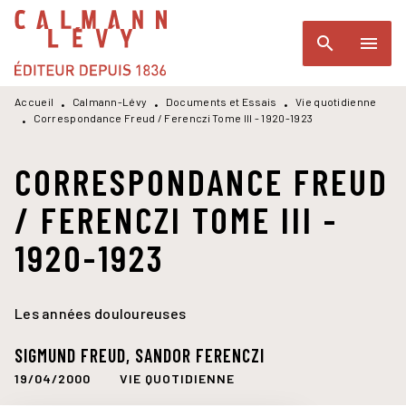
MENU
RECHERCHE
CONTENU
search
menu
PIED DE PAGE
Accueil
Calmann-Lévy
Documents et Essais
Vie quotidienne
•
•
•
Correspondance Freud / Ferenczi Tome III - 1920-1923
•
CORRESPONDANCE FREUD
/ FERENCZI TOME III -
1920-1923
Les années douloureuses
SIGMUND FREUD
,
SANDOR FERENCZI
19/04/2000
VIE QUOTIDIENNE