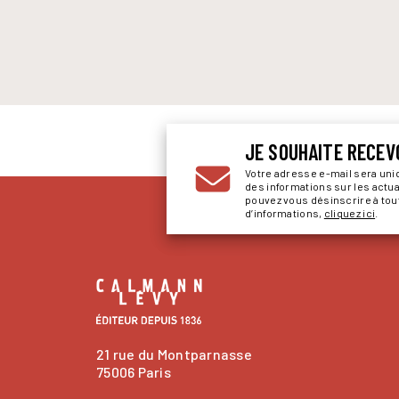
JE SOUHAITE RECEV
Votre adresse e-mail sera un
des informations sur les actu
pouvez vous désinscrire à to
d’informations,
cliquez ici
.
21 rue du Montparnasse
75006 Paris