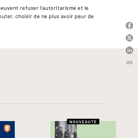
peuvent refuser l’autoritarisme et le
uter, choisir de ne plus avoir peur de
P
P
P
link
C
NOUVEAUTÉ