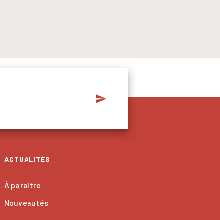
send
ACTUALITÉS
À paraître
Nouveautés