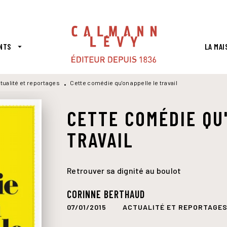
PIED DE PAGE
NTS
LA MAI
arrow_drop_down
tualité et reportages
Cette comédie qu'on appelle le travail
•
CETTE COMÉDIE QU
TRAVAIL
Retrouver sa dignité au boulot
CORINNE BERTHAUD
07/01/2015
ACTUALITÉ ET REPORTAGE