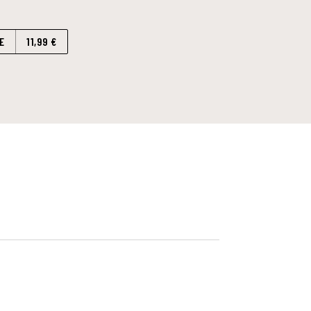
E
11,99 €