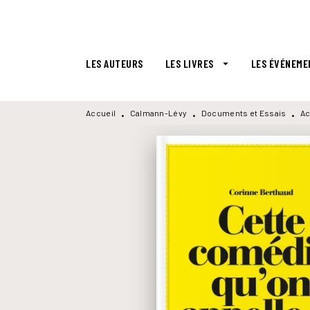
MENU
RECHERCHE
CONTENU
LES AUTEURS
LES LIVRES
LES ÉVÉNEME
arrow_drop_down
Accueil
Calmann-Lévy
Documents et Essais
Ac
•
•
•