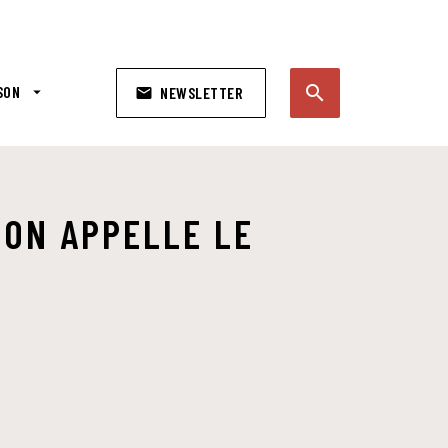
search
SON
arrow_drop_down
NEWSLETTER
email
search
'ON APPELLE LE
S