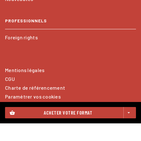
PROFESSIONNELS
Foreign rights
Mentions légales
CGU
Charte de référencement
Paramétrer vos cookies
Données Personnelles
ACHETER VOTRE FORMAT
shopping_basket
arrow_drop_down
CALMANN-LÉVY© 2026