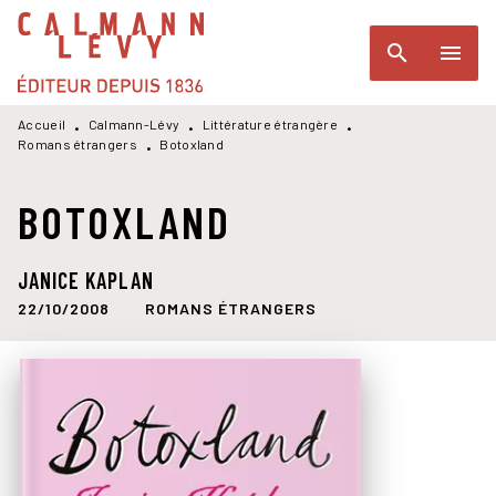
MENU
RECHERCHE
CONTENU
search
menu
PIED DE PAGE
Accueil
Calmann-Lévy
Littérature étrangère
•
•
•
Romans étrangers
Botoxland
•
BOTOXLAND
JANICE KAPLAN
22/10/2008
ROMANS ÉTRANGERS