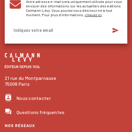
Votre adresse e-mail sera uniquement utilisée pour vous
envoyer des informations sur les actualités des éditions
Calmann-Lévy. Vous pouvez vous désinscrire à tout
moment. Pour plus d’informations,
cliquez ici
.
send
Indiquez votre email
21 rue du Montparnasse
75006 Paris
contacts
Nous contacter
question_answer
Questions fréquentes
NOS RÉSEAUX