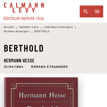
MENU
RECHERCHE
CONTENU
search
menu
PIED DE PAGE
Accueil
Calmann-Lévy
Littérature étrangère
•
•
•
Romans étrangers
BERTHOLD
•
BERTHOLD
HERMANN HESSE
01/04/1994
ROMANS ÉTRANGERS