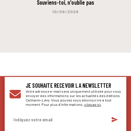
Souviens-toi, n'oublie pas
10/09/2026
JE SOUHAITE RECEVOIR LA NEWSLETTER
Votre adresse e-mail sera uniquement utilisée pour vous
envoyer des informations sur les actualités des éditions
Calmann-Lévy. Vous pouvez vous désinscrire à tout
moment. Pour plus d’informations,
cliquez ici
.
send
Indiquez votre email