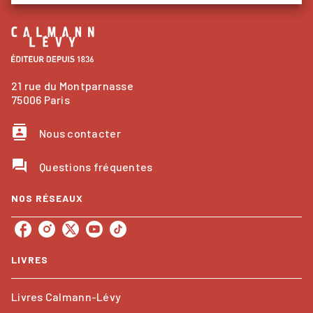
21 rue du Montparnasse
75006 Paris
contacts
Nous contacter
question_answer
Questions fréquentes
NOS RÉSEAUX
LIVRES
Livres Calmann-Lévy