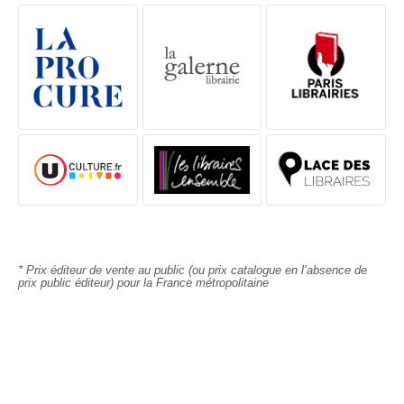
FEUILLETER
DESCRIPTIF
DÉTAILS
L’AUTEURE AUX 5 MILLIONS DE LECTRICES
Juillet 1939, en Dordogne. Albane de Séguilières,
vingt et un ans, est institutrice. Elle habite avec son
père, un extravagant sexagénaire, dans le château
familial de Brantôme.
Face aux tensions grandissantes avec l’Allemagne et
aux menaces de plus en plus claires qui pèsent sur
une paix déjà précaire, Albane accepte la demande