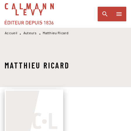
MENU
RECHERCHE
CONTENU
search
menu
PIED DE PAGE
Accueil
Auteurs
Matthieu Ricard
•
•
MATTHIEU RICARD