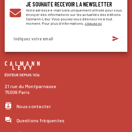
JE SOUHAITE RECEVOIR LA NEWSLETTER
Votre adresse e-mail sera uniquement utilisée pour vous
envoyer des informations sur les actualités des éditions
Calmann-Lévy. Vous pouvez vous désinscrire à tout
moment. Pour plus d’informations,
cliquez ici
.
send
Indiquez votre email
21 rue du Montparnasse
75006 Paris
contacts
Nous contacter
question_answer
Questions fréquentes