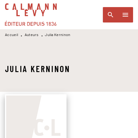
MENU
RECHERCHE
CONTENU
search
menu
PIED DE PAGE
Accueil
Auteurs
Julia Kerninon
•
•
JULIA KERNINON