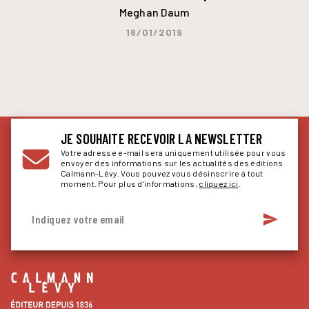
Meghan Daum
16/01/2019
JE SOUHAITE RECEVOIR LA NEWSLETTER
Votre adresse e-mail sera uniquement utilisée pour vous
envoyer des informations sur les actualités des éditions
Calmann-Lévy. Vous pouvez vous désinscrire à tout
moment. Pour plus d’informations,
cliquez ici
.
send
Indiquez votre email