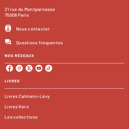
21 rue du Montparnasse
75006 Paris
contacts
Nous contacter
question_answer
Questions fréquentes
NOS RÉSEAUX
LIVRES
Livres Calmann-Lévy
Livres Kero
Les collections