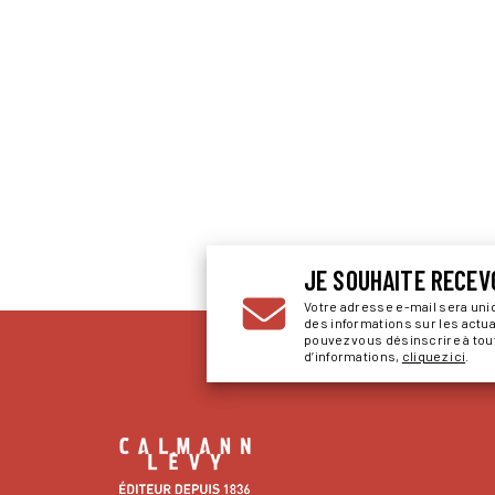
JE SOUHAITE RECEV
Votre adresse e-mail sera un
des informations sur les actu
pouvez vous désinscrire à to
d’informations,
cliquez ici
.