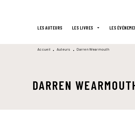
MENU
RECHERCHE
CONTENU
LES AUTEURS
LES LIVRES
LES ÉVÉNEME
arrow_drop_down
Accueil
Auteurs
Darren Wearmouth
•
•
DARREN WEARMOUT