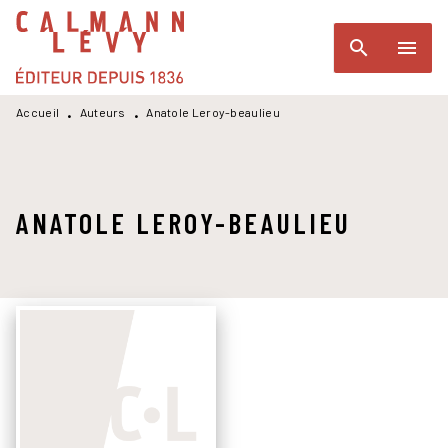
MENU
RECHERCHE
CONTENU
search
menu
PIED DE PAGE
Accueil
Auteurs
Anatole Leroy-beaulieu
•
•
ANATOLE LEROY-BEAULIEU