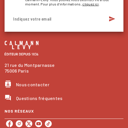
moment. Pour plus d’informations,
cliquez ici
.
send
Indiquez votre email
21 rue du Montparnasse
75006 Paris
contacts
Nous contacter
question_answer
Questions fréquentes
NOS RÉSEAUX