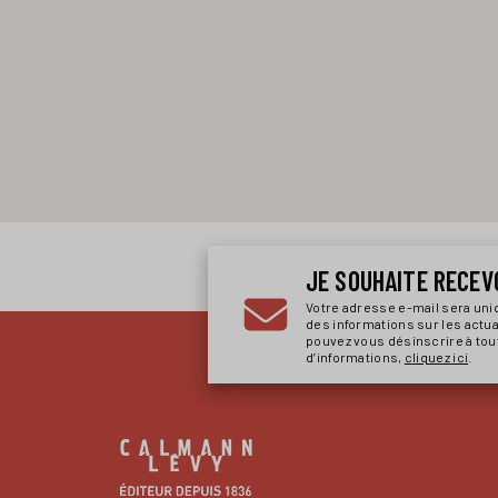
JE SOUHAITE RECEV
Votre adresse e-mail sera un
des informations sur les actu
pouvez vous désinscrire à to
d’informations,
cliquez ici
.