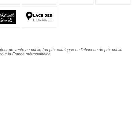
al de Venise. Tous les indices
 apparent est un peu trop simple. Et
icence.
est cambriolé. Les deux affaires
 d'autant plus que dans son entourage
naviguer dans des eaux que ne trouble
ante vie de famille. En toile de fond, la
inze ans. Elle y enseigne la
ième enquête du commissaire Guide