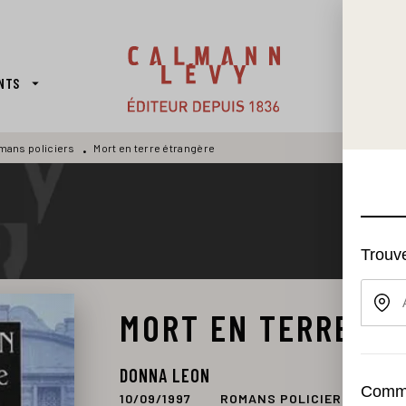
PIED DE PAGE
NTS
LA MAI
arrow_drop_down
mans policiers
Mort en terre étrangère
•
MORT EN TERRE É
DONNA LEON
10/09/1997
ROMANS POLICIERS
CAL