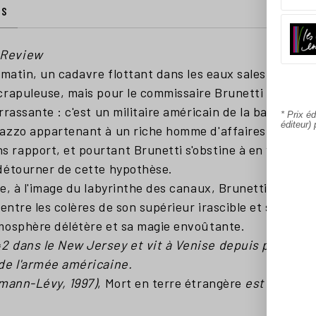
IS
 Review
 matin, un cadavre flottant dans les eaux sales d'un can
crapuleuse, mais pour le commissaire Brunetti le mobile
rrassante : c'est un militaire américain de la base de V
azzo appartenant à un riche homme d'affaires milanais 
rapport, et pourtant Brunetti s'obstine à en voir un,
détourner de cette hypothèse.
ce, à l'image du labyrinthe des canaux, Brunetti devra 
entre les colères de son supérieur irascible et sa trépid
mosphère délétère et sa magie envoûtante.
 dans le New Jersey et vit à Venise depuis plus de qu
de l'armée américaine.
mann-Lévy, 1997)
, Mort en terre étrangère
est la deux