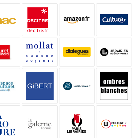
TTI
E
14,99 €