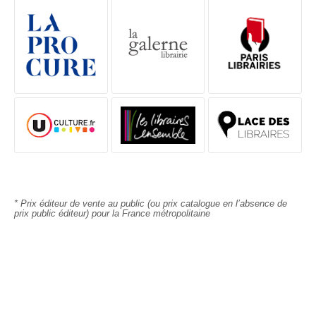
FEUILLETER
DESCRIPTIF
DÉTAILS
"Le meilleur roman de Donna Leon."
The Evening Standard
Personne n'aime être dérangé en pleine lecture de